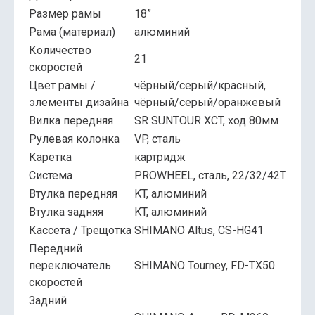
Размер рамы
18”
Рама (материал)
алюминий
Количество
21
скоростей
Цвет рамы /
чёрный/серый/красный,
элементы дизайна
чёрный/серый/оранжевый
Вилка передняя
SR SUNTOUR XCT, ход 80мм
Рулевая колонка
VP, сталь
Каретка
картридж
Система
PROWHEEL, сталь, 22/32/42T
Втулка передняя
KT, алюминий
Втулка задняя
KT, алюминий
Кассета / Трещотка
SHIMANO Altus, CS-HG41
Передний
переключатель
SHIMANO Tourney, FD-TX50
скоростей
Задний