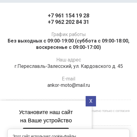
+7 961 154 19 28
+7 962 202 84 31
График работы
Без выходных с 09:00-19:00 (суббота с 09:00-18:00,
воскресенье с 09:00-17:00)
Наш адрес
г.Переславль-Залесский, ул. Кардовского д. 45
E-mail
ankor-moto@mail.ru
X
Полное или частичное копирование материалов разрешено только с согласия
Установите наш сайт
владельца сайта
на Ваше устройство
Установить
Этот сайт использует cookie-файлы