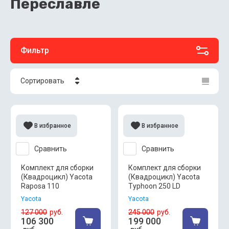
Переславле
Фильтр
Сортировать
Цена - убывание
Цена - возрастание
В избранное
В избранное
Название - Я-А
Сравнить
Сравнить
Название - А-Я
Комплект для сборки
Комплект для сборки
(Квадроцикл) Yacota
(Квадроцикл) Yacota
Raposa 110
Typhoon 250 LD
Yacota
Yacota
127 000
руб.
245 000
руб.
106 300
199 000