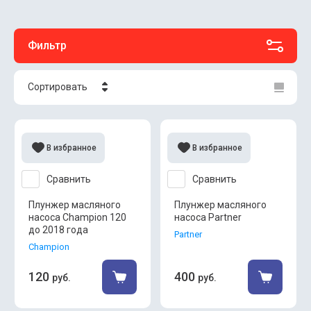
Фильтр
Сортировать
Цена - убывание
Цена - возрастание
В избранное
В избранное
Название - Я-А
Сравнить
Сравнить
Название - А-Я
Плунжер масляного
Плунжер масляного
насоса Champion 120
насоса Partner
до 2018 года
Partner
Champion
120
400
руб.
руб.