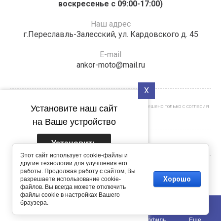
воскресенье с 09:00-17:00)
Наш адрес
г.Переславль-Залесский, ул. Кардовского д. 45
E-mail
ankor-moto@mail.ru
X
Полное или частичное копирование материалов разрешено только с согласия
Установите наш сайт
владельца сайта
на Ваше устройство
Установить
Этот сайт использует cookie-файлы и
другие технологии для улучшения его
Подпишитесь на рассылку
работы. Продолжая работу с сайтом, Вы
© [2026] [Анкор Инструмент]
Хорошо
разрешаете использование cookie-
push-уведомлений
файлов. Вы всегда можете отключить
файлы cookie в настройках Вашего
браузера.
Подписаться
0
Создание,
разработка сайта
- студия Мегагрупп.ру.
Главная
Каталог
Корзина
Профиль
Еще