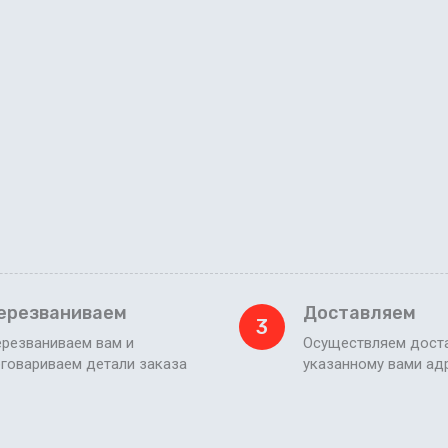
ерезваниваем
Доставляем
3
резваниваем вам и
Осуществляем доста
говариваем детали заказа
указанному вами ад